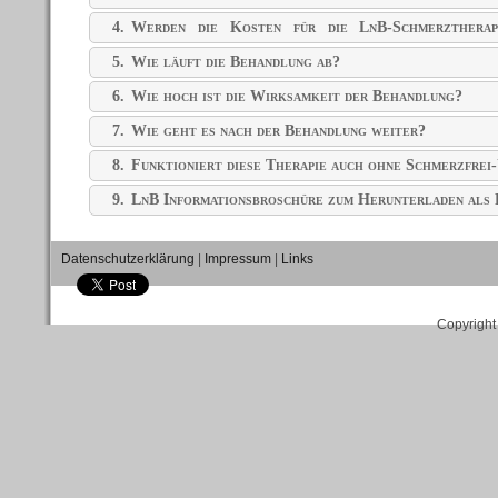
4.
Werden die Kosten für die LnB-Schmerztherap
übernommen?
5.
Wie läuft die Behandlung ab?
6.
Wie hoch ist die Wirksamkeit der Behandlung?
7.
Wie geht es nach der Behandlung weiter?
8.
Funktioniert diese Therapie auch ohne Schmerzfrei
9.
LnB Informationsbroschüre zum Herunterladen al
Datenschutzerklärung
|
Impressum
|
Links
Copyright