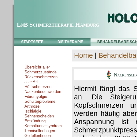
LnB Schmerztherapie Hamburg
STARTSEITE
DIE THERAPIE
BEHANDELBARE SC
Home
|
Behandelba
Schmerzzustände
Übersicht aller
Schmerzzustände
Nackenschm
Rückenschmerzen
aller Art
Hüftschmerzen
Hiermit fängt das
Nackenbeschwerden
an. Die Steigeru
Fibromyalgie
Schulterprobleme
Kopfschmerzen un
Arthrose
Ischialgie
werden häufig abe
Sehnenscheiden
Anspannung ist 
Entzündung
Karpaltunnelsyndrom
Schmerzpunktpressu
Tennisellenbogen
Golfellenbogen