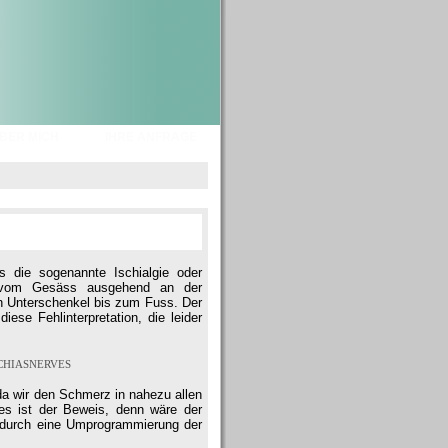
BER MICH
IHRE ANFRAGE
 die sogenannte Ischialgie oder
st vom Gesäss ausgehend an der
n Unterschenkel bis zum Fuss. Der
iese Fehlinterpretation, die leider
chiasnerves
a wir den Schmerz in nahezu allen
es ist der Beweis, denn wäre der
t durch eine Umprogrammierung der