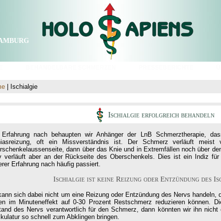
amburg
E
BEHANDELBARE SCHMERZEN
PRESSEBERICHTE
Ü
me
| Ischialgie
Ischialgie erfolgreich behandeln
 Erfahrung nach behaupten wir Anhänger der LnB Schmerztherapie, dass
hiasreizung, oft ein Missverständnis ist. Der Schmerz verläuft mei
rschenkelaussenseite, dann über das Knie und in Extremfällen noch über de
 verläuft aber an der Rückseite des Oberschenkels. Dies ist ein Indiz für d
rer Erfahrung nach häufig passiert.
Ischialgie ist keine Reizung oder Entzündung des Is
kann sich dabei nicht um eine Reizung oder Entzündung des Nervs handeln, d
len im Minuteneffekt auf 0-30 Prozent Restschmerz reduzieren können. Di
tand des Nervs verantwortlich für den Schmerz, dann könnten wir ihn nich
kulatur so schnell zum Abklingen bringen.