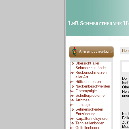
LnB Schmerztherapie H
STARTSEITE
DIE THERAPI
Ho
Schmerzzustände
Übersicht aller
Schmerzzustände
Rückenschmerzen
aller Art
Der
Hüftschmerzen
Isc
Nackenbeschwerden
Obe
Fibromyalgie
Nerv
Schulterprobleme
unse
Arthrose
Ischialgie
Sehnenscheiden
Es 
Entzündung
Fäl
Karpaltunnelsyndrom
Zus
Tennisellenbogen
Mus
Golfellenbogen