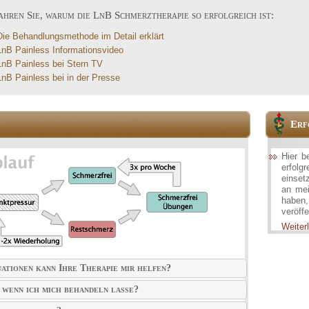
ahren Sie, warum die LnB Schmerztherapie so erfolgreich ist:
Die Behandlungsmethode im Detail erklärt
LnB Painless Informationsvideo
LnB Painless bei Stern TV
LnB Painless bei in der Presse
Erf
Hier b
erfolg
einset
an mei
haben
veröffe
Weiterl
ationen kann Ihre Therapie mir helfen?
 wenn ich mich behandeln lasse?