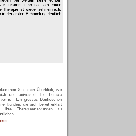
 liegen bei weitem keine echten
 vor, erkennt man das am rauen
Therapie ist wieder sehr einfach.
in der ersten Behandlung deutlich
olgsgeschichten
ekommen Sie einen Überblick, wie
reich und universell die Therapie
zbar ist. Ein grosses Dankeschön
ne Kunden, die sich bereit erklärt
, Ihre Therapieerfahrungen zu
ntlichen.
esen...