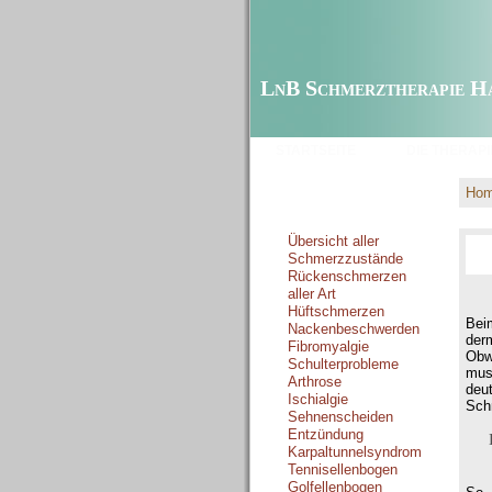
LnB Schmerztherapie H
STARTSEITE
DIE THERAPI
Ho
Schmerzzustände
Übersicht aller
Schmerzzustände
Rückenschmerzen
aller Art
Hüftschmerzen
Bei
Nackenbeschwerden
der
Fibromyalgie
Obw
Schulterprobleme
mus
Arthrose
deu
Ischialgie
Sch
Sehnenscheiden
Entzündung
Karpaltunnelsyndrom
Tennisellenbogen
Golfellenbogen