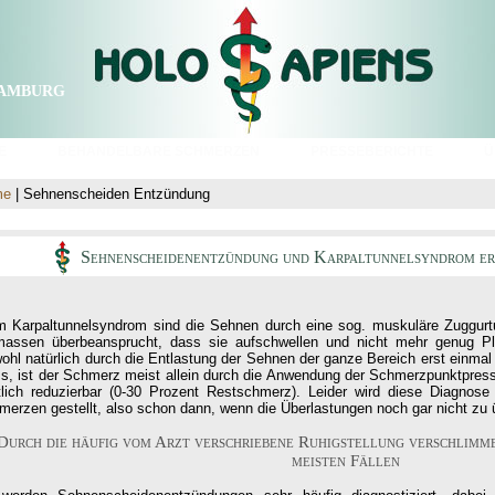
amburg
E
BEHANDELBARE SCHMERZEN
PRESSEBERICHTE
Ü
me
| Sehnenscheiden Entzündung
Sehnenscheidenentzündung und Karpaltunnelsyndrom er
m Karpaltunnelsyndrom sind die Sehnen durch eine sog. muskuläre Zuggurt
massen überbeansprucht, dass sie aufschwellen und nicht mehr genug Pl
ohl natürlich durch die Entlastung der Sehnen der ganze Bereich erst einma
s, ist der Schmerz meist allein durch die Anwendung der Schmerzpunktpress
tlich reduzierbar (0-30 Prozent Restschmerz). Leider wird diese Diagnose 
merzen gestellt, also schon dann, wenn die Überlastungen noch gar nicht zu 
Durch die häufig vom Arzt verschriebene Ruhigstellung verschlimme
meisten Fällen