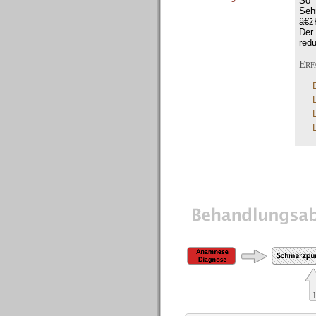
So 
Seh
â€ž
Der
red
Erf
Die Therapie im Detail