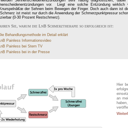
werden Sehnenscheidenentzündungen sehr häufig diagnostiziert, dabei
nenscheidenentzündungen vor. Liegt eine solche Entzündung wirklich
Knurspelnâ€œ der Sehnen beim Bewegen der Finger. Doch auch dann ist die 
 Schmerz ist meist nur durch die Anwendung der Schmerzpunktpressur schon 
uzierbar (0-30 Prozent Restschmerz).
ahren Sie, warum die LnB Schmerztherapie so erfolgreich ist:
Die Behandlungsmethode im Detail erklärt
LnB Painless Informationsvideo
LnB Painless bei Stern TV
LnB Painless bei in der Presse
Erf
Hier b
erfolg
einset
an mei
haben
veröffe
Weiterl